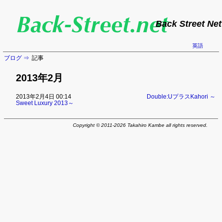
Back Street Net
英語
ブログ
記事
2013年2月
2013年2月4日 00:14
Double:UプラスKahori ～
Sweet Luxury 2013～
Copyright © 2011-2026 Takahiro Kambe all rights reserved.