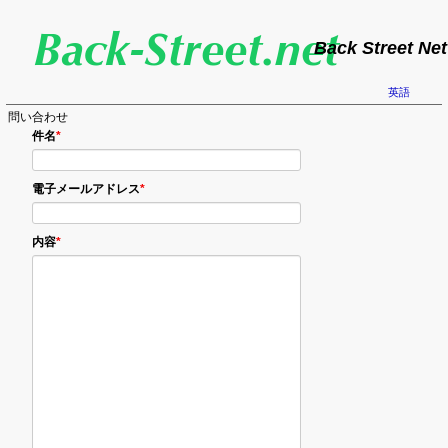
Back Street Net
英語
問い合わせ
必
件名
*
須
の
項
目
必
電子メールアドレス
*
須
の
項
目
必
内容
*
須
の
項
目