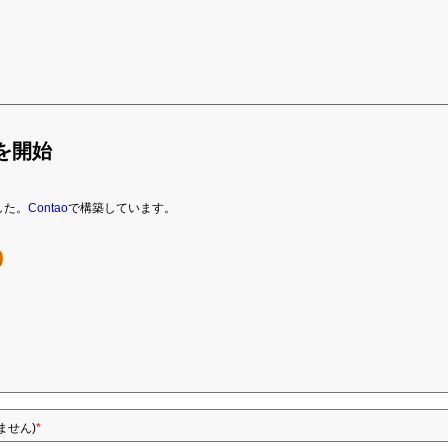
を開始
した。
Contao
で構築しています。
ません)
*