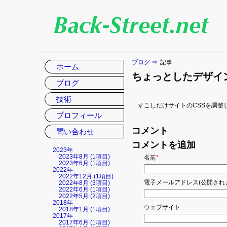
ブログ
記事
ナ
ホーム
ビ
ちょっとしたデザイ
ゲ
ブログ
ー
技術
シ
すこしだけサイトのCSSを調整
ョ
プロフィール
ン
を
コメント
問い合わせ
省
コメントを追加
略
2023年
2023年8月 (1項目)
必
名前
*
2023年6月 (1項目)
須
2022年
の
2022年12月 (1項目)
項
必
電子メールアドレス(公開され
2022年8月 (3項目)
目
須
2022年6月 (1項目)
の
2022年5月 (2項目)
項
2018年
ウェブサイト
目
2018年1月 (1項目)
2017年
2017年6月 (1項目)