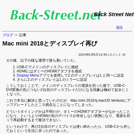
Back Street Net
英語
ブログ
記事
Mac mini 2018とディスプレイ再び
2023年6月5日 22:56
(コメント: 0)
その後、以下の様な運用で落ち着いていた。
USB-Cでメインのディスプレイに接続
HDMIにはダミーのHDMIアダプタを接続
Display Menu
アプリを使用して2.のディスプレイは1.と同一に設定
さらに2.のディスプレイは1.のミラーに設定
こうしておくことで、メインのディスプレイの電源を切った後で、USB-C-
DVI変換の先につない2台目のディスプレイだけになる現象は極めて起きにく
くなった。
これで本当に解決と思っていたのだが、Mac mini 2018をmacOS Venturaにア
ップグレードしたところ残念なことになってしまった。
どういうタイミングかは不明だが、ダミーのHDMIアダプターがなかったこと
になり、というよりHDMIの先のデバイスが存在しない状態になり、電源を切
って再起動するまで復活できない。
というわけで、再び2台目のディスプレイは使い終わったら、USB-Cから外し
ておくという生活に戻ったのであった。