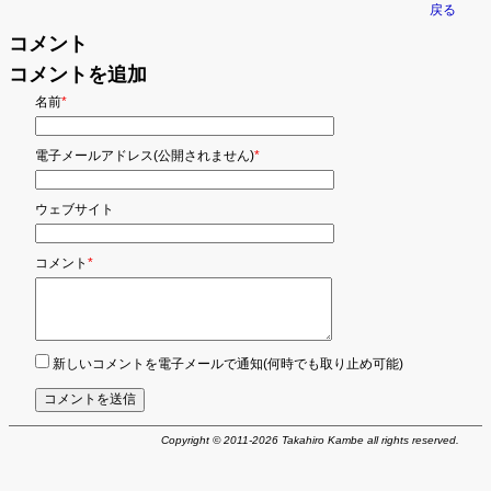
戻る
コメント
コメントを追加
必
名前
*
須
の
項
必
電子メールアドレス(公開されません)
*
目
須
の
項
ウェブサイト
目
必
コメント
*
須
の
項
目
新しいコメントを電子メールで通知(何時でも取り止め可能)
コメントを送信
Copyright © 2011-2026 Takahiro Kambe all rights reserved.