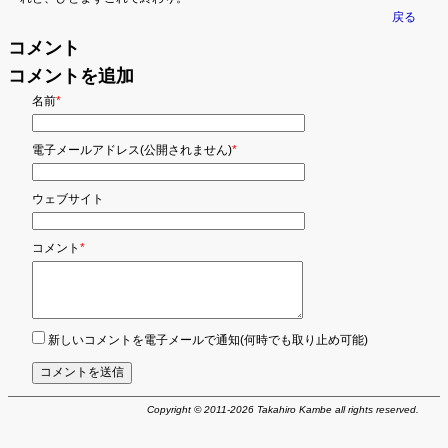
戻る
コメント
コメントを追加
必
名前
*
須
の
項
必
電子メールアドレス(公開されません)
*
目
須
の
項
ウェブサイト
目
必
コメント
*
須
の
項
目
新しいコメントを電子メールで通知(何時でも取り止め可能)
コメントを送信
Copyright © 2011-2026 Takahiro Kambe all rights reserved.