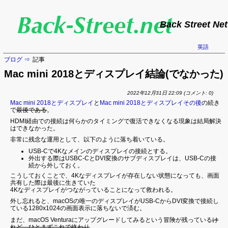
Back Street Net
英語
ブログ
記事
Mac mini 2018とディスプレイ結論(でなかった)
2022年12月31日 22:09
(コメント: 0)
Mac mini 2018とディスプレイ
と
Mac mini 2018とディスプレイその後
の続き
で
最後である
。
HDMI経由での接続は何らかのタイミングで復活できなくなる現象は結局解決
はできなかった。
非常に残念な運用として、以下のように落ち着いている。
USB-Cで4Kなメインのディスプレイの接続とする。
外出する際はUSBC-CとDVI変換のサブディスプレイは、USB-Cの接
続から外しておく。
こうしておくことで、4Kなディスプレイが存在しない状態になっても、画面
共有した際は最後に生きていた
4Kなディスプレイがつながっていることになって救われる。
外し忘れると、macOSの唯一のディスプレイがUSB-CからDVI変換で接続し
ている1280x1024の画面表示に落ちないで済む。
まだ、macOS Venturaにアップグレードしてみるという冒険が残っている
け
れど、ひとまずこれで終わり
。